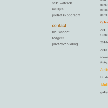
stille wateren
gekle
meisjes
medita
portret in opdracht
geeft.
Oplei
contact
2011-
nieuwsbrief
Gron
reageer
2014-
privacyverklaring
2018-
Naast
Ruby.
Ateli
Post
Mail
gaby