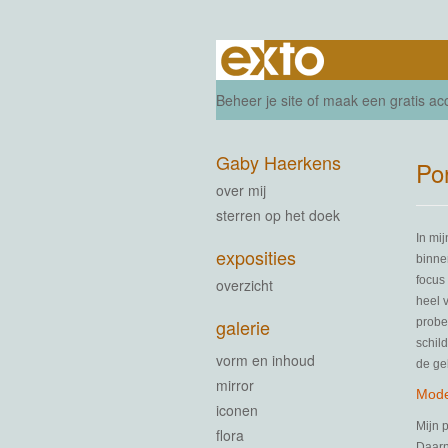
Beheer je site
of
maak een gratis ac
Gaby Haerkens
Por
over mij
sterren op het doek
In mi
exposities
binne
focus 
overzicht
heel 
galerie
probee
schil
vorm en inhoud
de ge
mirror
Mode
iconen
Mijn p
flora
Daarn