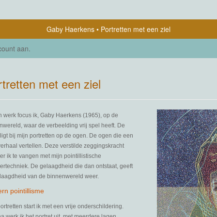
Gaby Haerkens
Portretten met een ziel
count aan
.
tretten met een ziel
jn werk focus ik, Gaby Haerkens (1965), op de
nwereld, waar de verbeelding vrij spel heeft. De
ligt bij mijn portretten op de ogen. De ogen die een
verhaal vertellen. Deze verstilde zeggingskracht
r ik te vangen met mijn pointillistische
dertechniek. De gelaagdheid die dan ontstaat, geeft
laagdheid van de binnenwereld weer.
rn pointillisme
ortretten start ik met een vrije onderschildering.
a werk ik het portret uit, met meerdere lagen