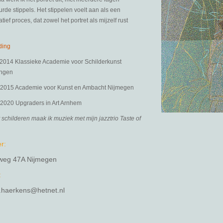
urde stippels. Het stippelen voelt aan als een
tief proces, dat zowel het portret als mijzelf rust
ding
2014 Klassieke Academie voor Schilderkunst
ingen
2015 Academie voor Kunst en Ambacht Nijmegen
2020 Upgraders in Art Arnhem
 schilderen maak ik muziek met mijn jazztrio Taste of
er:
weg 47A Nijmegen
:
.haerkens@hetnet.nl