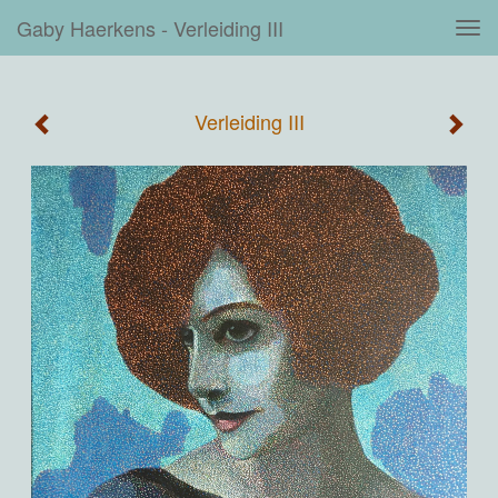
Gaby Haerkens - Verleiding III
Tog
navi
Verleiding III