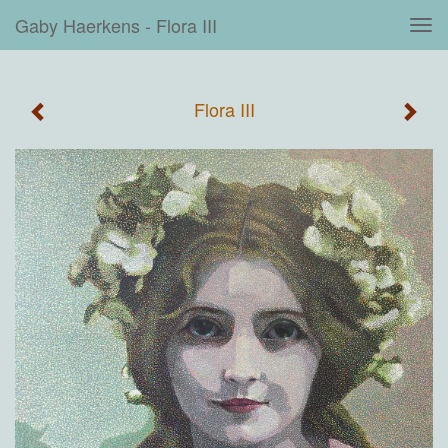
Gaby Haerkens - Flora III
Tog
navi
Flora III